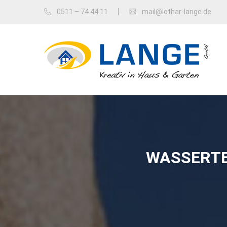
0511 – 74 44 11
mail@lothar-lange.de
WASSERTE