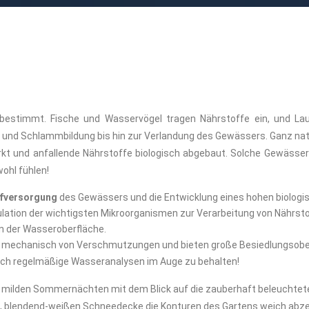
bestimmt. Fische und Wasservögel tragen Nährstoffe ein, und Lau
 und Schlammbildung bis hin zur Verlandung des Gewässers. Ganz nat
t und anfallende Nährstoffe biologisch abgebaut. Solche Gewässer 
ohl fühlen!
ffversorgung
des Gewässers und die Entwicklung eines hohen biologi
ulation der wichtigsten Mikroorganismen zur Verarbeitung von Nährs
n der Wasseroberfläche.
 mechanisch von Verschmutzungen und bieten große Besiedlungsoberflä
durch regelmäßige Wasseranalysen im Auge zu behalten!
 in milden Sommernächten mit dem Blick auf die zauberhaft beleuchte
en, blendend-weißen Schneedecke die Konturen des Gartens weich abz