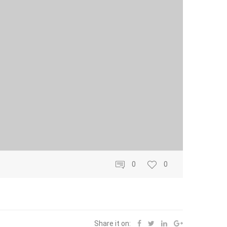
0
0
Share it on: