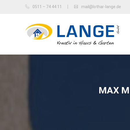
0511 – 74 44 11
mail@lothar-lange.de
MAX M